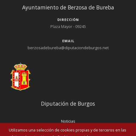
Ayuntamiento de Berzosa de Bureba
DIRECCIÓN
Plaza Mayor - 09245
EMAIL
berzosadebureba@diputaciondeburgos.net
Diputación de Burgos
Noticias
Eventos
Utilizamos una selección de cookies propias y de terceros en las
Corporación Municipal