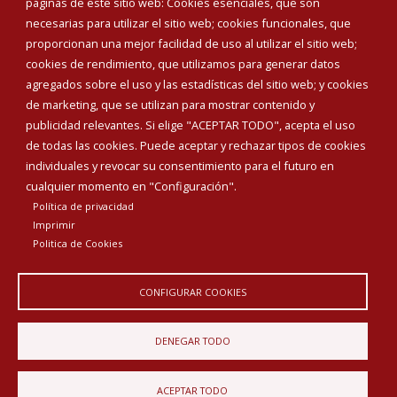
páginas de este sitio web: Cookies esenciales, que son
Teléfonos de interés
necesarias para utilizar el sitio web; cookies funcionales, que
proporcionan una mejor facilidad de uso al utilizar el sitio web;
INICIAR SESIÓN
cookies de rendimiento, que utilizamos para generar datos
MAPA WEB
agregados sobre el uso y las estadísticas del sitio web; y cookies
de marketing, que se utilizan para mostrar contenido y
publicidad relevantes. Si elige "ACEPTAR TODO", acepta el uso
de todas las cookies. Puede aceptar y rechazar tipos de cookies
individuales y revocar su consentimiento para el futuro en
cualquier momento en "Configuración".
Política de privacidad
Imprimir
Politica de Cookies
CONFIGURAR COOKIES
Aviso Legal
Política de privacidad
Política de Cookies
DENEGAR TODO
Declaración de accesibilidad
ACEPTAR TODO
Diputación de Burgos